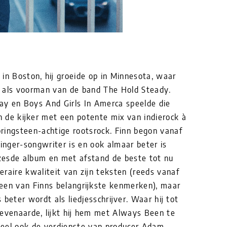
 in Boston, hij groeide op in Minnesota, waar
 als voorman van de band The Hold Steady.
y en Boys And Girls In Amerca speelde die
in de kijker met een potente mix van indierock à
ringsteen-achtige rootsrock. Finn begon vanaf
singer-songwriter is en ook almaar beter is
zesde album en met afstand de beste tot nu
teraire kwaliteit van zijn teksten (reeds vanaf
een van Finns belangrijkste kenmerken), maar
 beter wordt als liedjesschrijver. Waar hij tot
 evenaarde, lijkt hij hem met Always Been te
 deel ook de verdienste van producer Adam