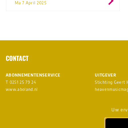
Ma 7 April 2025
CONTACT
ABONNEMENTENSERVICE
UITGEVER
T 0251 25 79 24
Stichting Geert
www.aboland.nl
heavenmusicmag
DIGITAL DESIGN & WEBSITE
AANMELDEN NI
Uw erva
BY RAMDATH
vs
LOUDMOUTH