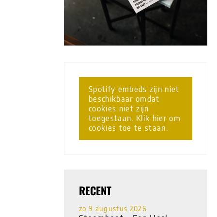
Spotify embeds zijn niet
beschikbaar omdat
cookies niet zijn
toegestaan. Klik hier om
cookies toe te staan.
RECENT
zo 9 augustus 2026