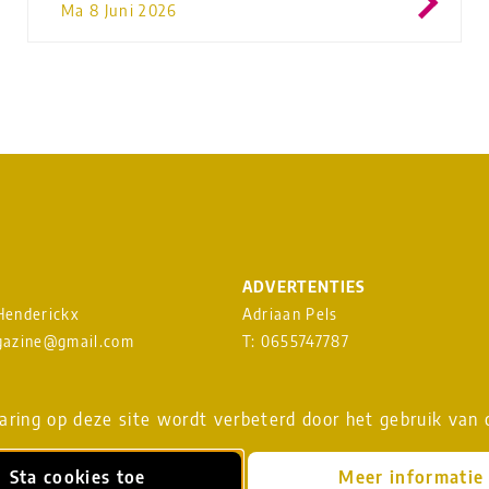
Ma 8 Juni 2026
ADVERTENTIES
 Henderickx
Adriaan Pels
azine@gmail.com
T: 0655747787
heavenmusicmagazine@gmail.c
EUWSBRIEF
ring op deze site wordt verbeterd door het gebruik van 
Download
MEDIAKAART
Sta cookies toe
Meer informatie