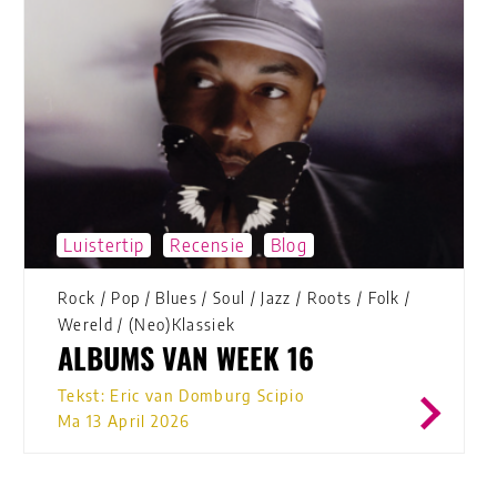
Luistertip
Recensie
Blog
Rock
/
Pop
/
Blues
/
Soul
/
Jazz
/
Roots
/
Folk
/
Wereld
/
(Neo)Klassiek
ALBUMS VAN WEEK 16
Tekst: Eric van Domburg Scipio
Ma 13 April 2026