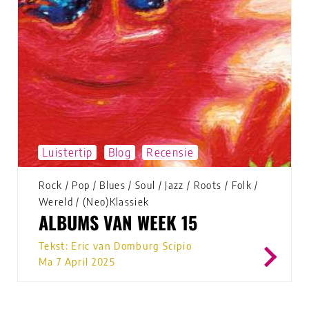
Luistertip
Blog
Recensie
Rock
/
Pop
/
Blues
/
Soul
/
Jazz
/
Roots
/
Folk
/
Wereld
/
(Neo)Klassiek
ALBUMS VAN WEEK 15
Tekst: Eric van Domburg Scipio
Ma 7 April 2025