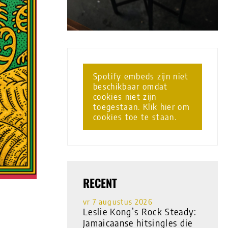
Spotify embeds zijn niet
beschikbaar omdat
cookies niet zijn
toegestaan. Klik hier om
cookies toe te staan.
RECENT
vr 7 augustus 2026
Leslie Kong’s Rock Steady:
Jamaicaanse hitsingles die