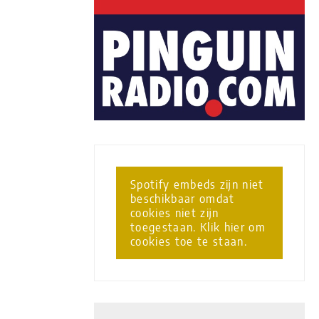
Spotify embeds zijn niet
beschikbaar omdat
cookies niet zijn
toegestaan. Klik hier om
cookies toe te staan.