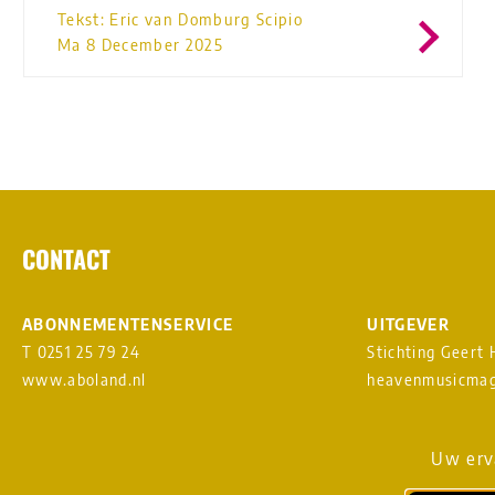
Tekst: Eric van Domburg Scipio
Ma 8 December 2025
CONTACT
ABONNEMENTENSERVICE
UITGEVER
T 0251 25 79 24
Stichting Geert
www.aboland.nl
heavenmusicmag
DIGITAL DESIGN & WEBSITE
AANMELDEN NI
Uw erva
BY RAMDATH
vs
LOUDMOUTH