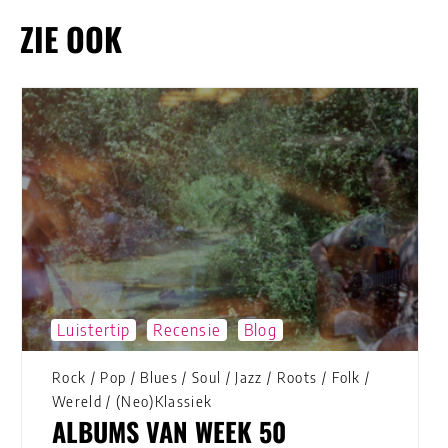
ZIE OOK
Luistertip
Recensie
Blog
Rock
/
Pop
/
Blues
/
Soul
/
Jazz
/
Roots
/
Folk
/
Wereld
/
(Neo)Klassiek
ALBUMS VAN WEEK 50