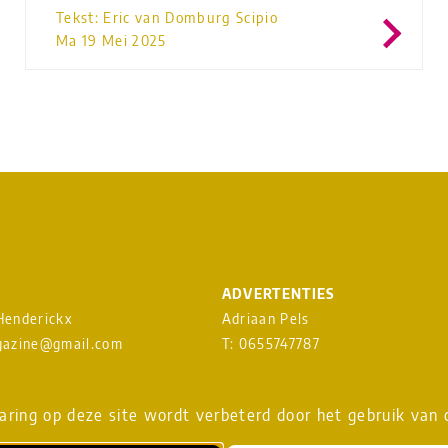
Tekst: Eric van Domburg Scipio
Ma 19 Mei 2025
ADVERTENTIES
 Henderickx
Adriaan Pels
azine@gmail.com
T: 0655747787
heavenmusicmagazine@gmail.c
EUWSBRIEF
ring op deze site wordt verbeterd door het gebruik van 
Download
MEDIAKAART