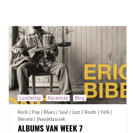
Luistertip
Recensie
Blog
Rock
/
Pop
/
Blues
/
Soul
/
Jazz
/
Roots
/
Folk
/
Wereld
/
(Neo)Klassiek
ALBUMS VAN WEEK 7