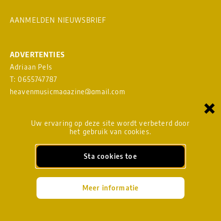
AANMELDEN NIEUWSBRIEF
ADVERTENTIES
Adriaan Pels
T: 0655747787
heavenmusicmagazine@gmail.com
×
Download
MEDIAKAART
Uw ervaring op deze site wordt verbeterd door
het gebruik van cookies.
Sta cookies toe
BLADMANAGEMENT
heavenmusicmagazine@gmail.com
Meer informatie