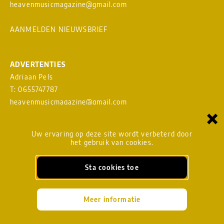
heavenmusicmagazine@gmail.com
AANMELDEN NIEUWSBRIEF
ADVERTENTIES
Adriaan Pels
T: 0655747787
heavenmusicmagazine@gmail.com
×
Download
MEDIAKAART
Uw ervaring op deze site wordt verbeterd door
het gebruik van cookies.
Sta cookies toe
BLADMANAGEMENT
heavenmusicmagazine@gmail.com
Meer informatie