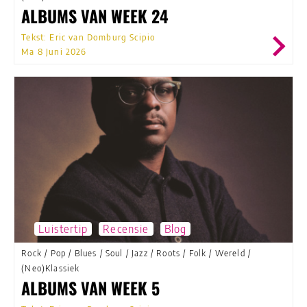
ALBUMS VAN WEEK 24
Tekst: Eric van Domburg Scipio
Ma 8 Juni 2026
Luistertip
Recensie
Blog
Rock
/
Pop
/
Blues
/
Soul
/
Jazz
/
Roots
/
Folk
/
Wereld
/
(Neo)Klassiek
ALBUMS VAN WEEK 5