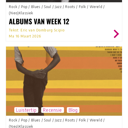
Rock
/
Pop
/
Blues
/
Soul
/
Jazz
/
Roots
/
Folk
/
Wereld
/
(Neo)Klassiek
ALBUMS VAN WEEK 12
Tekst: Eric van Domburg Scipio
Ma 16 Maart 2026
Luistertip
Recensie
Blog
Rock
/
Pop
/
Blues
/
Soul
/
Jazz
/
Roots
/
Folk
/
Wereld
/
(Neo)Klassiek