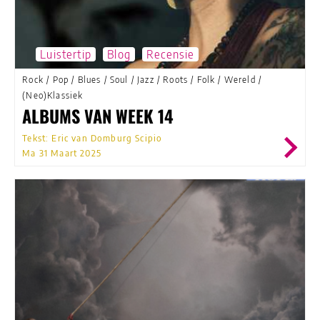
Luistertip
Blog
Recensie
Rock
/
Pop
/
Blues
/
Soul
/
Jazz
/
Roots
/
Folk
/
Wereld
/
(Neo)Klassiek
ALBUMS VAN WEEK 14
Tekst: Eric van Domburg Scipio
Ma 31 Maart 2025