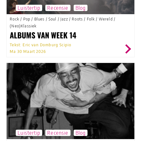
Luistertip
Recensie
Blog
Rock
/
Pop
/
Blues
/
Soul
/
Jazz
/
Roots
/
Folk
/
Wereld
/
(Neo)Klassiek
ALBUMS VAN WEEK 14
Tekst: Eric van Domburg Scipio
Ma 30 Maart 2026
Luistertip
Recensie
Blog