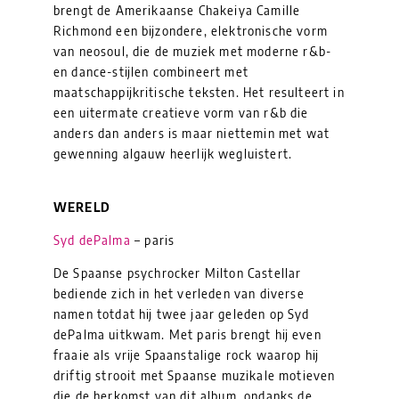
brengt de Amerikaanse Chakeiya Camille
Richmond een bijzondere, elektronische vorm
van neosoul, die de muziek met moderne r&b-
en dance-stijlen combineert met
maatschappijkritische teksten. Het resulteert in
een uitermate creatieve vorm van r&b die
anders dan anders is maar niettemin met wat
gewenning algauw heerlijk wegluistert.
WERELD
Syd dePalma
– paris
De Spaanse psychrocker Milton Castellar
bediende zich in het verleden van diverse
namen totdat hij twee jaar geleden op Syd
dePalma uitkwam. Met paris brengt hij even
fraaie als vrije Spaanstalige rock waarop hij
driftig strooit met Spaanse muzikale motieven
die de herkomst van dit album, ondanks de