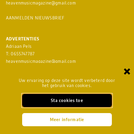
heavenmusicmagazine@gmail.com
AANMELDEN NIEUWSBRIEF
ADVERTENTIES
Adriaan Pels
T: 0655747787
heavenmusicmagazine@gmail.com
×
Download
MEDIAKAART
Uw ervaring op deze site wordt verbeterd door
het gebruik van cookies.
Sta cookies toe
BLADMANAGEMENT
heavenmusicmagazine@gmail.com
Meer informatie