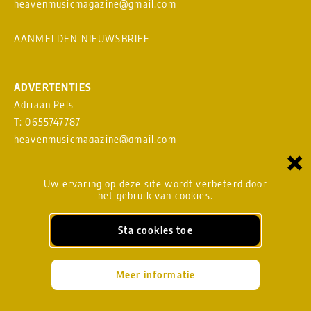
heavenmusicmagazine@gmail.com
AANMELDEN NIEUWSBRIEF
ADVERTENTIES
Adriaan Pels
T: 0655747787
heavenmusicmagazine@gmail.com
×
Download
MEDIAKAART
Uw ervaring op deze site wordt verbeterd door
het gebruik van cookies.
Sta cookies toe
BLADMANAGEMENT
heavenmusicmagazine@gmail.com
Meer informatie