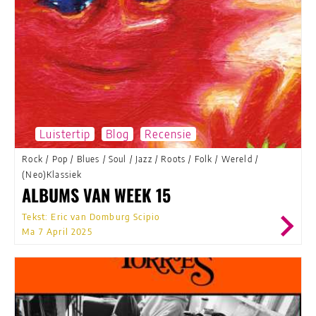
Luistertip
Blog
Recensie
Rock
/
Pop
/
Blues
/
Soul
/
Jazz
/
Roots
/
Folk
/
Wereld
/
(Neo)Klassiek
ALBUMS VAN WEEK 15
Tekst: Eric van Domburg Scipio
Ma 7 April 2025