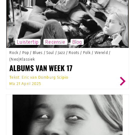
Luistertip
Recensie
Blog
Rock
/
Pop
/
Blues
/
Soul
/
Jazz
/
Roots
/
Folk
/
Wereld
/
(Neo)Klassiek
ALBUMS VAN WEEK 17
Tekst: Eric van Domburg Scipio
Ma 21 April 2025