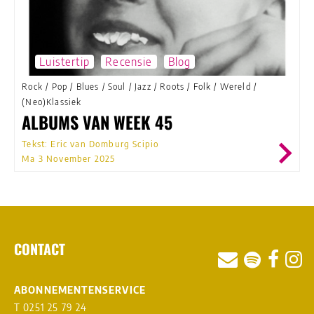
Luistertip
Recensie
Blog
Rock
/
Pop
/
Blues
/
Soul
/
Jazz
/
Roots
/
Folk
/
Wereld
/
(Neo)Klassiek
ALBUMS VAN WEEK 45
Tekst: Eric van Domburg Scipio
Ma 3 November 2025
CONTACT
ABONNEMENTENSERVICE
T 0251 25 79 24