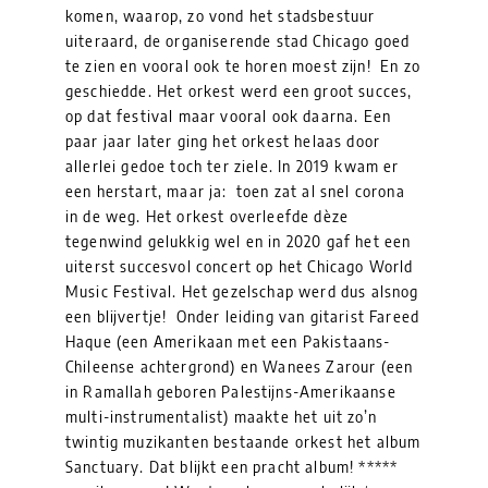
komen, waarop, zo vond het stadsbestuur
uiteraard, de organiserende stad Chicago goed
te zien en vooral ook te horen moest zijn! En zo
geschiedde. Het orkest werd een groot succes,
op dat festival maar vooral ook daarna. Een
paar jaar later ging het orkest helaas door
allerlei gedoe toch ter ziele. In 2019 kwam er
een herstart, maar ja: toen zat al snel corona
in de weg. Het orkest overleefde dèze
tegenwind gelukkig wel en in 2020 gaf het een
uiterst succesvol concert op het Chicago World
Music Festival. Het gezelschap werd dus alsnog
een blijvertje! Onder leiding van gitarist Fareed
Haque (een Amerikaan met een Pakistaans-
Chileense achtergrond) en Wanees Zarour (een
in Ramallah geboren Palestijns-Amerikaanse
multi-instrumentalist) maakte het uit zo’n
twintig muzikanten bestaande orkest het album
Sanctuary. Dat blijkt een pracht album! *****