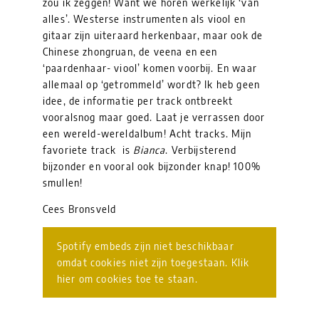
zou ik zeggen! Want we horen werkelijk ‘van
alles’. Westerse instrumenten als viool en
gitaar zijn uiteraard herkenbaar, maar ook de
Chinese zhongruan, de veena en een
‘paardenhaar- viool’ komen voorbij. En waar
allemaal op ‘getrommeld’ wordt? Ik heb geen
idee, de informatie per track ontbreekt
vooralsnog maar goed. Laat je verrassen door
een wereld-wereldalbum! Acht tracks. Mijn
favoriete track is
Bianca
. Verbijsterend
bijzonder en vooral ook bijzonder knap! 100%
smullen!
Cees Bronsveld
Spotify embeds zijn niet beschikbaar
omdat cookies niet zijn toegestaan. Klik
hier om cookies toe te staan.