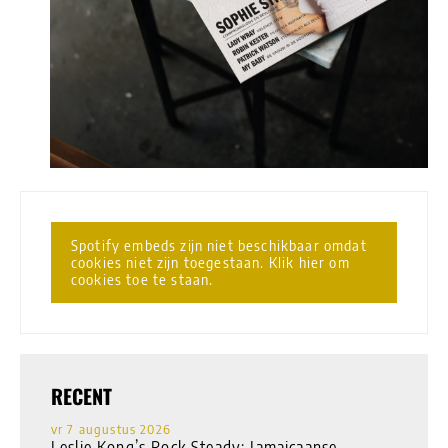
Spotify embeds zijn niet beschikbaar omdat
cookies niet zijn toegestaan. Klik hier om
cookies toe te staan.
RECENT
vr 7 augustus 2026
Leslie Kong’s Rock Steady: Jamaicaanse