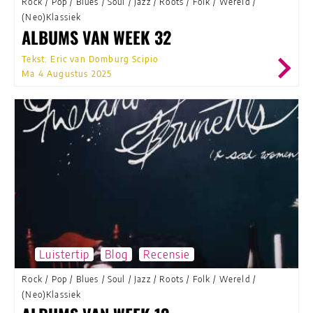
Rock
/
Pop
/
Blues
/
Soul
/
Jazz
/
Roots
/
Folk
/
Wereld
/
(Neo)Klassiek
ALBUMS VAN WEEK 32
Tekst: Eric van Domburg Scipio
Ma 4 Augustus 2025
Luistertip
Blog
Recensie
Rock
/
Pop
/
Blues
/
Soul
/
Jazz
/
Roots
/
Folk
/
Wereld
/
(Neo)Klassiek