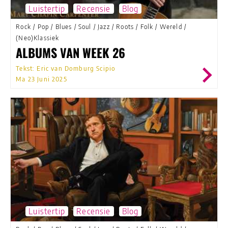
Luistertip
Recensie
Blog
Rock
/
Pop
/
Blues
/
Soul
/
Jazz
/
Roots
/
Folk
/
Wereld
/
(Neo)Klassiek
ALBUMS VAN WEEK 26
Tekst: Eric van Domburg Scipio
Ma 23 Juni 2025
Luistertip
Recensie
Blog