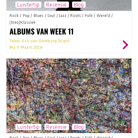
Luistertip
Recensie
Blog
Rock
/
Pop
/
Blues
/
Soul
/
Jazz
/
Roots
/
Folk
/
Wereld
/
(Neo)Klassiek
ALBUMS VAN WEEK 11
Tekst: Eric van Domburg Scipio
Ma 9 Maart 2026
Luistertip
Recensie
Blog
Rock
/
Pop
/
Blues
/
Soul
/
Jazz
/
Roots
/
Folk
/
Wereld
/