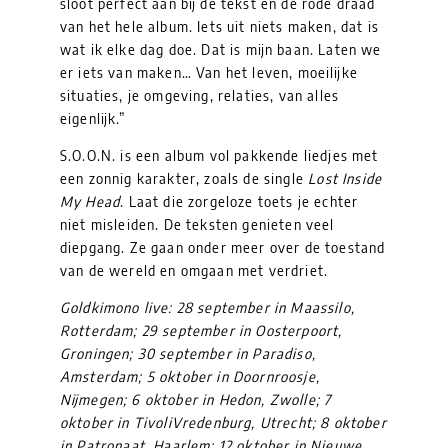
sloot perfect aan bij de tekst en de rode draad
van het hele album. Iets uit niets maken, dat is
wat ik elke dag doe. Dat is mijn baan. Laten we
er iets van maken… Van het leven, moeilijke
situaties, je omgeving, relaties, van alles
eigenlijk.”
S.O.O.N. is een album vol pakkende liedjes met
een zonnig karakter, zoals de single
Lost Inside
My Head
. Laat die zorgeloze toets je echter
niet misleiden. De teksten genieten veel
diepgang. Ze gaan onder meer over de toestand
van de wereld en omgaan met verdriet.
Goldkimono live: 28 september in Maassilo,
Rotterdam; 29 september in Oosterpoort,
Groningen; 30 september in Paradiso,
Amsterdam; 5 oktober in Doornroosje,
Nijmegen; 6 oktober in Hedon, Zwolle; 7
oktober in TivoliVredenburg, Utrecht; 8 oktober
in Patronaat, Haarlem; 12 oktober in Nieuwe