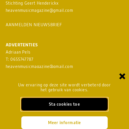
Stichting Geert Henderickx
heavenmusicmagazine@gmail.com
AANMELDEN NIEUWSBRIEF
ADVERTENTIES
Adriaan Pels
T: 0655747787
heavenmusicmagazine@gmail.com
×
Download
MEDIAKAART
Uw ervaring op deze site wordt verbeterd door
het gebruik van cookies.
Sta cookies toe
BLADMANAGEMENT
heavenmusicmagazine@gmail.com
Meer informatie