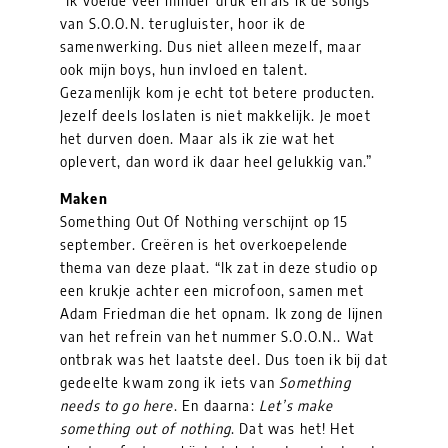
“Ik voelde veel minder druk en als ik de songs
van S.O.O.N. terugluister, hoor ik de
samenwerking. Dus niet alleen mezelf, maar
ook mijn boys, hun invloed en talent.
Gezamenlijk kom je echt tot betere producten.
Jezelf deels loslaten is niet makkelijk. Je moet
het durven doen. Maar als ik zie wat het
oplevert, dan word ik daar heel gelukkig van.”
Maken
Something Out Of Nothing verschijnt op 15
september. Creëren is het overkoepelende
thema van deze plaat. “Ik zat in deze studio op
een krukje achter een microfoon, samen met
Adam Friedman die het opnam. Ik zong de lijnen
van het refrein van het nummer S.O.O.N.. Wat
ontbrak was het laatste deel. Dus toen ik bij dat
gedeelte kwam zong ik iets van
Something
needs to go here
. En daarna:
Let’s make
something out of nothing
. Dat was het! Het