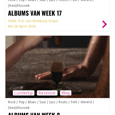
(Neo)Klassiek
ALBUMS VAN WEEK 17
Tekst: Eric van Domburg Scipio
Ma 20 April 2026
Luistertip
Recensie
Blog
Rock
/
Pop
/
Blues
/
Soul
/
Jazz
/
Roots
/
Folk
/
Wereld
/
(Neo)Klassiek
ALBUMS VAN WEEK 8