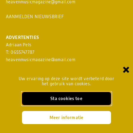
heavenmusicmagazine@gmail.com
AANMELDEN NIEUWSBRIEF
ADVERTENTIES
Adriaan Pels
T: 0655747787
heavenmusicmagazine@gmail.com
×
Download
MEDIAKAART
Uw ervaring op deze site wordt verbeterd door
het gebruik van cookies.
Sta cookies toe
BLADMANAGEMENT
heavenmusicmagazine@gmail.com
Meer informatie