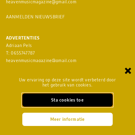
heavenmusicmagazine@gmail.com
AANMELDEN NIEUWSBRIEF
ADVERTENTIES
Adriaan Pels
T: 0655747787
heavenmusicmagazine@gmail.com
×
Download
MEDIAKAART
Uw ervaring op deze site wordt verbeterd door
het gebruik van cookies.
Sta cookies toe
BLADMANAGEMENT
heavenmusicmagazine@gmail.com
Meer informatie