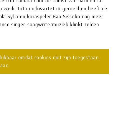
ese trio Tamala door de komst van harmonica-
Bauwede tot een kwartet uitgeroeid en heeft de
la Sylla en koraspeler Bao Sissoko nog meer
nse singer-songwritermuziek klinkt zelden
chikbaar omdat cookies niet zijn toegestaan.
taan.