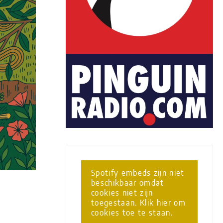
Spotify embeds zijn niet
beschikbaar omdat
cookies niet zijn
toegestaan. Klik hier om
cookies toe te staan.