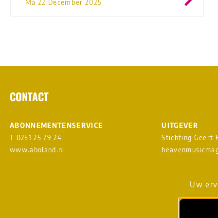
Ma 22 December 2025
CONTACT
ABONNEMENTENSERVICE
UITGEVER
T 0251 25 79 24
Stichting Geert
www.aboland.nl
heavenmusicmag
DIGITAL DESIGN & WEBSITE
AANMELDEN NI
Uw erva
BY RAMDATH
vs
LOUDMOUTH