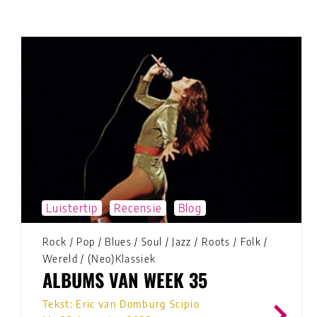
Luistertip
Recensie
Blog
Rock
/
Pop
/
Blues
/
Soul
/
Jazz
/
Roots
/
Folk
/
Wereld
/
(Neo)Klassiek
ALBUMS VAN WEEK 35
Tekst: Eric van Domburg Scipio