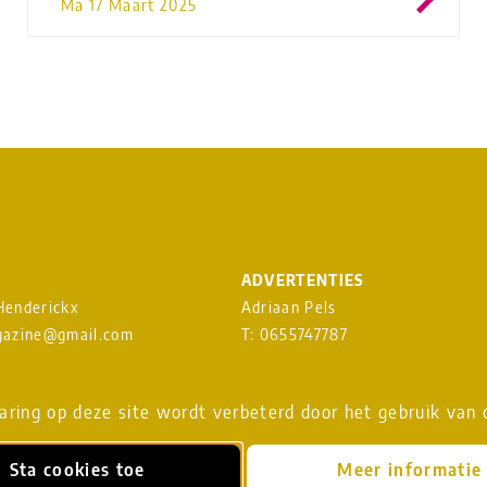
Ma 17 Maart 2025
ADVERTENTIES
 Henderickx
Adriaan Pels
azine@gmail.com
T: 0655747787
heavenmusicmagazine@gmail.c
EUWSBRIEF
ring op deze site wordt verbeterd door het gebruik van 
Download
MEDIAKAART
Sta cookies toe
Meer informatie