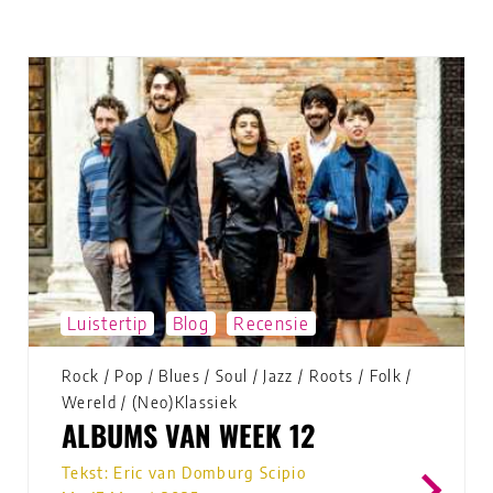
Luistertip
Blog
Recensie
Rock
/
Pop
/
Blues
/
Soul
/
Jazz
/
Roots
/
Folk
/
Wereld
/
(Neo)Klassiek
ALBUMS VAN WEEK 12
Tekst: Eric van Domburg Scipio