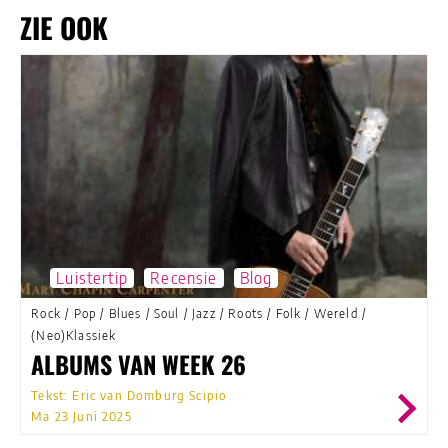
ZIE OOK
Luistertip
Recensie
Blog
Rock
/
Pop
/
Blues
/
Soul
/
Jazz
/
Roots
/
Folk
/
Wereld
/
(Neo)Klassiek
ALBUMS VAN WEEK 26
Tekst: Eric van Domburg Scipio
Ma 23 Juni 2025