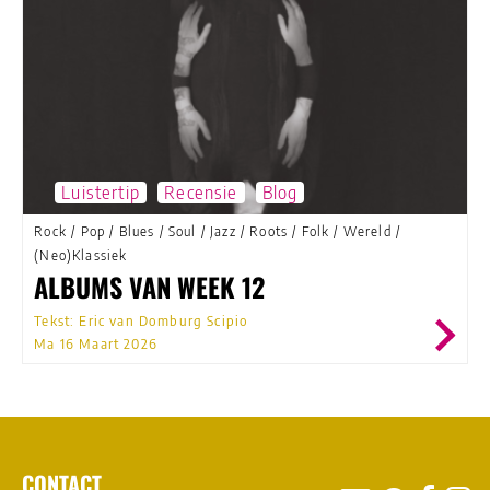
Luistertip
Recensie
Blog
Rock
/
Pop
/
Blues
/
Soul
/
Jazz
/
Roots
/
Folk
/
Wereld
/
(Neo)Klassiek
ALBUMS VAN WEEK 12
Tekst: Eric van Domburg Scipio
Ma 16 Maart 2026
CONTACT