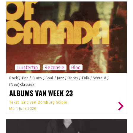
Luistertip
Recensie
Blog
Rock
/
Pop
/
Blues
/
Soul
/
Jazz
/
Roots
/
Folk
/
Wereld
/
(Neo)Klassiek
ALBUMS VAN WEEK 23
Tekst: Eric van Domburg Scipio
Ma 1 Juni 2026