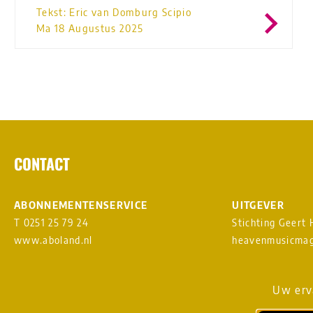
Tekst: Eric van Domburg Scipio
Ma 18 Augustus 2025
CONTACT
ABONNEMENTENSERVICE
UITGEVER
T 0251 25 79 24
Stichting Geert
www.aboland.nl
heavenmusicmag
DIGITAL DESIGN & WEBSITE
AANMELDEN NI
Uw erva
BY RAMDATH
vs
LOUDMOUTH