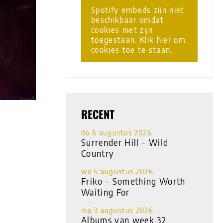
Spotify embeds zijn niet
beschikbaar omdat
cookies niet zijn
toegestaan. Klik hier om
cookies toe te staan.
RECENT
do 6 augustus 2026
Surrender Hill - Wild
Country
wo 5 augustus 2026
Friko - Something Worth
Waiting For
ma 3 augustus 2026
Albums van week 32