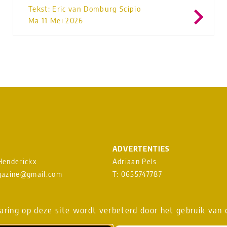
Tekst: Eric van Domburg Scipio
Ma 11 Mei 2026
ADVERTENTIES
 Henderickx
Adriaan Pels
azine@gmail.com
T: 0655747787
heavenmusicmagazine@gmail.c
EUWSBRIEF
ring op deze site wordt verbeterd door het gebruik van 
Download
MEDIAKAART