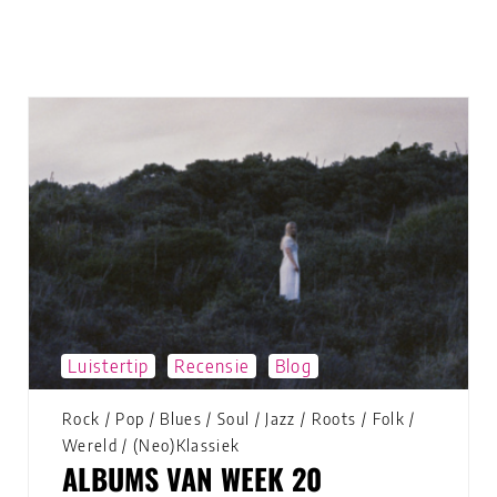
Luistertip
Recensie
Blog
Rock
/
Pop
/
Blues
/
Soul
/
Jazz
/
Roots
/
Folk
/
Wereld
/
(Neo)Klassiek
ALBUMS VAN WEEK 20