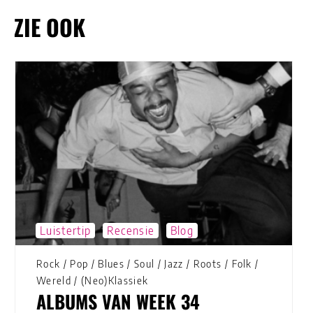
ZIE OOK
Luistertip
Recensie
Blog
Rock
/
Pop
/
Blues
/
Soul
/
Jazz
/
Roots
/
Folk
/
Wereld
/
(Neo)Klassiek
ALBUMS VAN WEEK 34