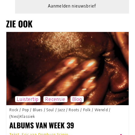
Aanmelden nieuwsbrief
ZIE OOK
Luistertip
Recensie
Blog
Rock
/
Pop
/
Blues
/
Soul
/
Jazz
/
Roots
/
Folk
/
Wereld
/
(Neo)Klassiek
ALBUMS VAN WEEK 39
Tekst: Eric van Domburg Scipio