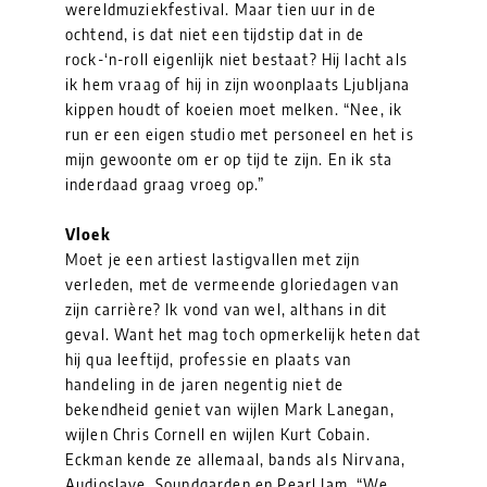
wereldmuziekfestival. Maar tien uur in de
ochtend, is dat niet een tijdstip dat in de
rock-‘n-roll eigenlijk niet bestaat? Hij lacht als
ik hem vraag of hij in zijn woonplaats Ljubljana
kippen houdt of koeien moet melken. “Nee, ik
run er een eigen studio met personeel en het is
mijn gewoonte om er op tijd te zijn. En ik sta
inderdaad graag vroeg op.”
Vloek
Moet je een artiest lastigvallen met zijn
verleden, met de vermeende gloriedagen van
zijn carrière? Ik vond van wel, althans in dit
geval. Want het mag toch opmerkelijk heten dat
hij qua leeftijd, professie en plaats van
handeling in de jaren negentig niet de
bekendheid geniet van wijlen Mark Lanegan,
wijlen Chris Cornell en wijlen Kurt Cobain.
Eckman kende ze allemaal, bands als Nirvana,
Audioslave, Soundgarden en Pearl Jam. “We