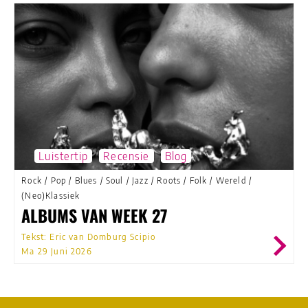
Luistertip
Recensie
Blog
Rock
/
Pop
/
Blues
/
Soul
/
Jazz
/
Roots
/
Folk
/
Wereld
/
(Neo)Klassiek
ALBUMS VAN WEEK 27
Tekst: Eric van Domburg Scipio
Ma 29 Juni 2026