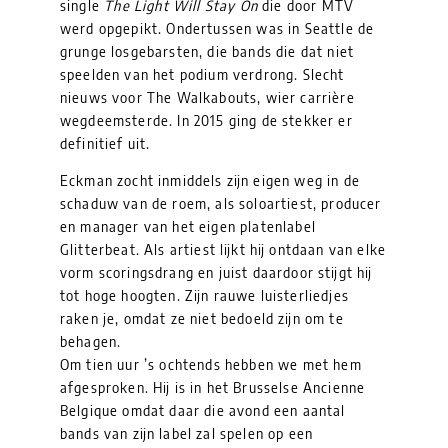
single
The Light Will Stay On
die door MTV
werd opgepikt. Ondertussen was in Seattle de
grunge losgebarsten, die bands die dat niet
speelden van het podium verdrong. Slecht
nieuws voor The Walkabouts, wier carrière
wegdeemsterde. In 2015 ging de stekker er
definitief uit.
Eckman zocht inmiddels zijn eigen weg in de
schaduw van de roem, als soloartiest, producer
en manager van het eigen platenlabel
Glitterbeat. Als artiest lijkt hij ontdaan van elke
vorm scoringsdrang en juist daardoor stijgt hij
tot hoge hoogten. Zijn rauwe luisterliedjes
raken je, omdat ze niet bedoeld zijn om te
behagen.
Om tien uur ’s ochtends hebben we met hem
afgesproken. Hij is in het Brusselse Ancienne
Belgique omdat daar die avond een aantal
bands van zijn label zal spelen op een