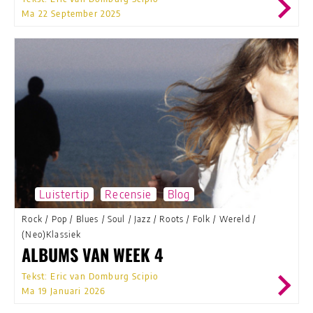
Ma 22 September 2025
Luistertip
Recensie
Blog
Rock
/
Pop
/
Blues
/
Soul
/
Jazz
/
Roots
/
Folk
/
Wereld
/
(Neo)Klassiek
ALBUMS VAN WEEK 4
Tekst: Eric van Domburg Scipio
Ma 19 Januari 2026