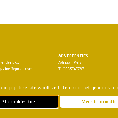
ADVERTENTIES
 Henderickx
Adriaan Pels
azine@gmail.com
T: 0655747787
heavenmusicmagazine@gmail.c
EUWSBRIEF
ring op deze site wordt verbeterd door het gebruik van 
Download
MEDIAKAART
Sta cookies toe
Meer informatie