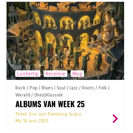
Luistertip
Recensie
Blog
Rock
/
Pop
/
Blues
/
Soul
/
Jazz
/
Roots
/
Folk
/
Wereld
/
(Neo)Klassiek
ALBUMS VAN WEEK 25
Tekst: Eric van Domburg Scipio
Ma 16 Juni 2025