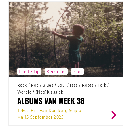
Luistertip
Recensie
Blog
Rock
/
Pop
/
Blues
/
Soul
/
Jazz
/
Roots
/
Folk
/
Wereld
/
(Neo)Klassiek
ALBUMS VAN WEEK 38
Tekst: Eric van Domburg Scipio
Ma 15 September 2025