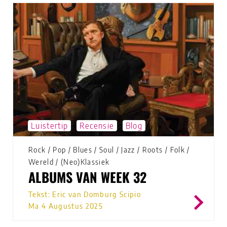
Luistertip
Recensie
Blog
Rock
/
Pop
/
Blues
/
Soul
/
Jazz
/
Roots
/
Folk
/
Wereld
/
(Neo)Klassiek
ALBUMS VAN WEEK 32
Tekst: Eric van Domburg Scipio
Ma 4 Augustus 2025