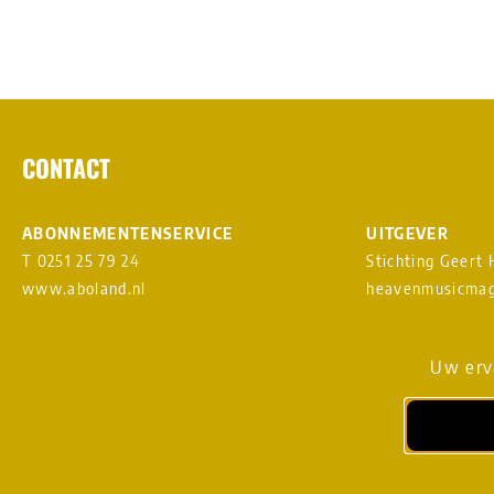
CONTACT
ABONNEMENTENSERVICE
UITGEVER
T 0251 25 79 24
Stichting Geert
www.aboland.nl
heavenmusicmag
DIGITAL DESIGN & WEBSITE
AANMELDEN NI
Uw erva
BY RAMDATH
vs
LOUDMOUTH