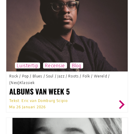
Luistertip
Recensie
Blog
Rock
/
Pop
/
Blues
/
Soul
/
Jazz
/
Roots
/
Folk
/
Wereld
/
(Neo)Klassiek
ALBUMS VAN WEEK 5
Tekst: Eric van Domburg Scipio
Ma 26 Januari 2026