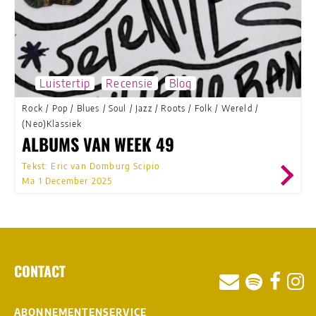
Luistertip
Recensie
Blog
Rock
/
Pop
/
Blues
/
Soul
/
Jazz
/
Roots
/
Folk
/
Wereld
/
(Neo)Klassiek
ALBUMS VAN WEEK 49
Tekst: Eric van Domburg Scipio
Ma 1 December 2025
CONTACT
ABONNEMENTENSERVICE