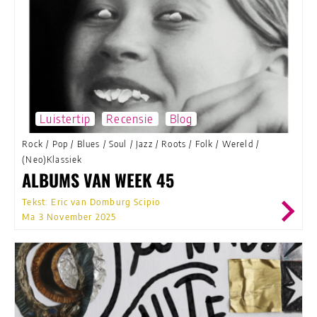
Luistertip
Recensie
Blog
Rock
/
Pop
/
Blues
/
Soul
/
Jazz
/
Roots
/
Folk
/
Wereld
/
(Neo)Klassiek
ALBUMS VAN WEEK 45
Tekst: Eric van Domburg Scipio
Ma 3 November 2025