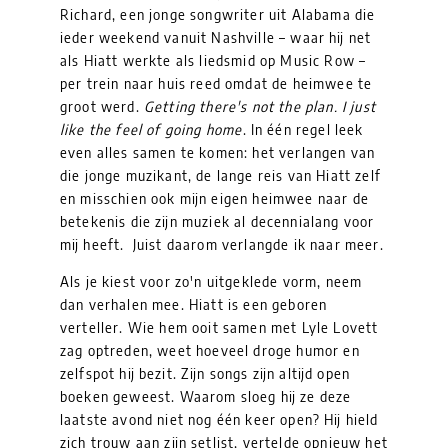
Richard, een jonge songwriter uit Alabama die
ieder weekend vanuit Nashville – waar hij net
als Hiatt werkte als liedsmid op Music Row –
per trein naar huis reed omdat de heimwee te
groot werd.
Getting there's not the plan. I just
like the feel of going home
. In één regel leek
even alles samen te komen: het verlangen van
die jonge muzikant, de lange reis van Hiatt zelf
en misschien ook mijn eigen heimwee naar de
betekenis die zijn muziek al decennialang voor
mij heeft. Juist daarom verlangde ik naar meer.
Als je kiest voor zo'n uitgeklede vorm, neem
dan verhalen mee. Hiatt is een geboren
verteller. Wie hem ooit samen met Lyle Lovett
zag optreden, weet hoeveel droge humor en
zelfspot hij bezit. Zijn songs zijn altijd open
boeken geweest. Waarom sloeg hij ze deze
laatste avond niet nog één keer open? Hij hield
zich trouw aan zijn setlist, vertelde opnieuw het