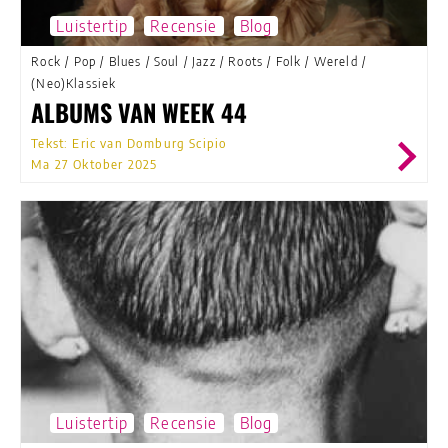
Luistertip
Recensie
Blog
Rock
/
Pop
/
Blues
/
Soul
/
Jazz
/
Roots
/
Folk
/
Wereld
/
(Neo)Klassiek
ALBUMS VAN WEEK 44
Tekst: Eric van Domburg Scipio
Ma 27 Oktober 2025
Luistertip
Recensie
Blog