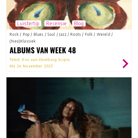
Luistertip
Recensie
Blog
Rock
/
Pop
/
Blues
/
Soul
/
Jazz
/
Roots
/
Folk
/
Wereld
/
(Neo)Klassiek
ALBUMS VAN WEEK 48
Tekst: Eric van Domburg Scipio
Ma 24 November 2025