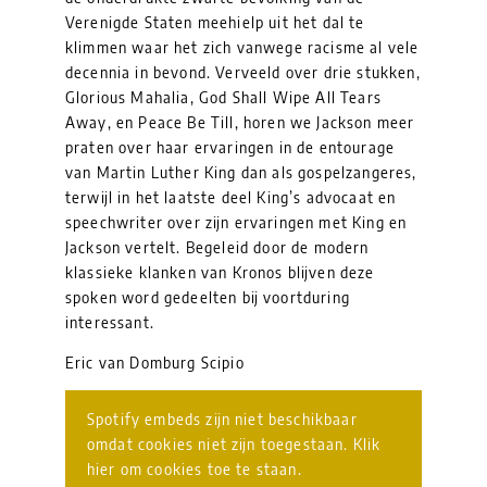
Verenigde Staten meehielp uit het dal te
klimmen waar het zich vanwege racisme al vele
decennia in bevond. Verveeld over drie stukken,
Glorious Mahalia, God Shall Wipe All Tears
Away, en Peace Be Till, horen we Jackson meer
praten over haar ervaringen in de entourage
van Martin Luther King dan als gospelzangeres,
terwijl in het laatste deel King’s advocaat en
speechwriter over zijn ervaringen met King en
Jackson vertelt. Begeleid door de modern
klassieke klanken van Kronos blijven deze
spoken word gedeelten bij voortduring
interessant.
Eric van Domburg Scipio
Spotify embeds zijn niet beschikbaar
omdat cookies niet zijn toegestaan. Klik
hier om cookies toe te staan.