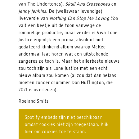
van The Undertones),
Skull And Crossbones
en
Jenny Jenkins
. De (weliswaar levendige)
liveversie van
Nothing Can Stop Me Loving You
valt een beetje uit de toon vanwege de
rommelige productie, maar verder is Viva Lone
Justice eigenlijk een prima, absoluut niet
gedateerd klinkend album waarop McKee
andermaal laat horen wat een uitstekende
zangeres ze toch is. Maar het allerbeste nieuws
zou toch zijn als Lone Justice met een echt
nieuw album zou komen (al zou dat dan helaas
moeten zonder drummer Don Huffington, die
2021 is overleden).
Roeland Smits
Spotify embeds zijn niet beschikbaar
omdat cookies niet zijn toegestaan. Klik
hier om cookies toe te staan.