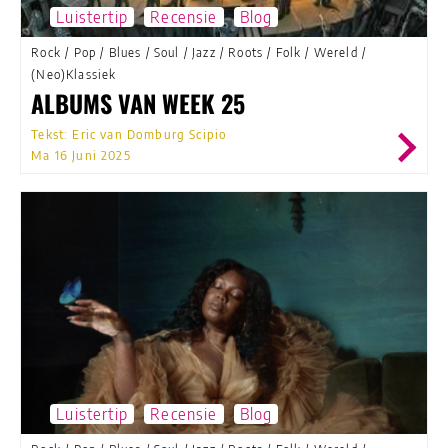
Luistertip
Recensie
Blog
Rock
/
Pop
/
Blues
/
Soul
/
Jazz
/
Roots
/
Folk
/
Wereld
/
(Neo)Klassiek
ALBUMS VAN WEEK 25
Tekst: Eric van Domburg Scipio
Ma 16 Juni 2025
Luistertip
Recensie
Blog