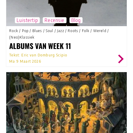
Luistertip
Recensie
Blog
Rock
/
Pop
/
Blues
/
Soul
/
Jazz
/
Roots
/
Folk
/
Wereld
/
(Neo)Klassiek
ALBUMS VAN WEEK 11
Tekst: Eric van Domburg Scipio
Ma 9 Maart 2026