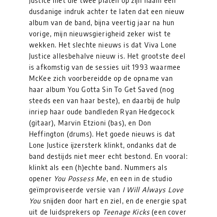
Justice met die twee platen op zijn naam een
dusdanige indruk achter te laten dat een nieuw
album van de band, bijna veertig jaar na hun
vorige, mijn nieuwsgierigheid zeker wist te
wekken. Het slechte nieuws is dat Viva Lone
Justice allesbehalve nieuw is. Het grootste deel
is afkomstig van de sessies uit 1993 waarmee
McKee zich voorbereidde op de opname van
haar album You Gotta Sin To Get Saved (nog
steeds een van haar beste), en daarbij de hulp
inriep haar oude bandleden Ryan Hedgecock
(gitaar), Marvin Etzioni (bas), en Don
Heffington (drums). Het goede nieuws is dat
Lone Justice ijzersterk klinkt, ondanks dat de
band destijds niet meer echt bestond. En vooral:
klinkt als een (h)echte band. Nummers als
opener
You Possess Me
, en een in de studio
geïmproviseerde versie van
I Will Always Love
You
snijden door hart en ziel, en de energie spat
uit de luidsprekers op
Teenage Kicks
(een cover