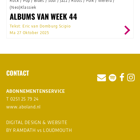
Rock
/
Pop
/
Blues
/
Soul
/
Jazz
/
Roots
/
Folk
/
Wereld
/
(Neo)Klassiek
ALBUMS VAN WEEK 44
Tekst: Eric van Domburg Scipio
Ma 27 Oktober 2025
CONTACT
ABONNEMENTENSERVICE
T 0251 25 79 24
www.aboland.nl
DIGITAL DESIGN & WEBSITE
BY RAMDATH
vs
LOUDMOUTH