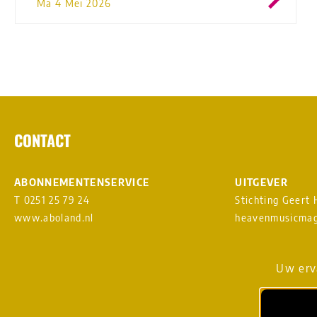
Ma 4 Mei 2026
CONTACT
ABONNEMENTENSERVICE
UITGEVER
T 0251 25 79 24
Stichting Geert
www.aboland.nl
heavenmusicmag
DIGITAL DESIGN & WEBSITE
AANMELDEN NI
Uw erva
BY RAMDATH
vs
LOUDMOUTH