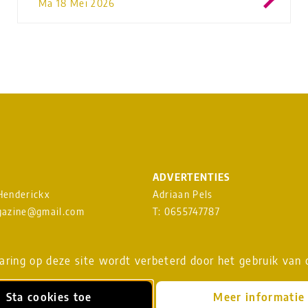
Ma 18 Mei 2026
ADVERTENTIES
 Henderickx
Adriaan Pels
azine@gmail.com
T: 0655747787
heavenmusicmagazine@gmail.c
EUWSBRIEF
ring op deze site wordt verbeterd door het gebruik van 
Download
MEDIAKAART
Sta cookies toe
Meer informatie