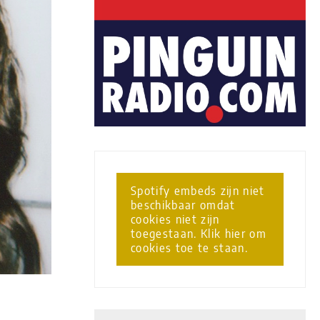
Spotify embeds zijn niet
beschikbaar omdat
cookies niet zijn
toegestaan. Klik hier om
cookies toe te staan.