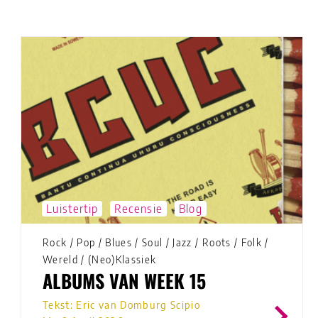
Luistertip
Recensie
Blog
Rock
/
Pop
/
Blues
/
Soul
/
Jazz
/
Roots
/
Folk
/
Wereld
/
(Neo)Klassiek
ALBUMS VAN WEEK 15
Tekst: Eric van Domburg Scipio