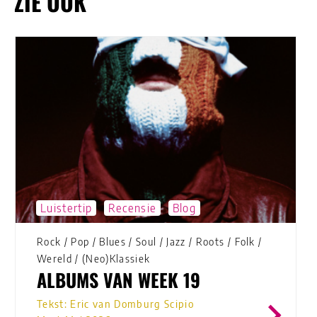
ZIE OOK
Luistertip
Recensie
Blog
Rock
/
Pop
/
Blues
/
Soul
/
Jazz
/
Roots
/
Folk
/
Wereld
/
(Neo)Klassiek
ALBUMS VAN WEEK 19
Tekst: Eric van Domburg Scipio