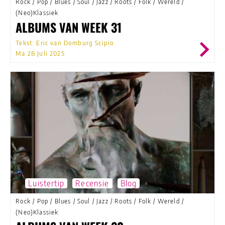
Rock
/
Pop
/
Blues
/
Soul
/
Jazz
/
Roots
/
Folk
/
Wereld
/
(Neo)Klassiek
ALBUMS VAN WEEK 31
Tekst: Eric van Domburg Scipio
Ma 28 Juli 2025
Luistertip
Recensie
Blog
Rock
/
Pop
/
Blues
/
Soul
/
Jazz
/
Roots
/
Folk
/
Wereld
/
(Neo)Klassiek