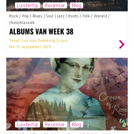
Luistertip
Recensie
Blog
Rock
/
Pop
/
Blues
/
Soul
/
Jazz
/
Roots
/
Folk
/
Wereld
/
(Neo)Klassiek
ALBUMS VAN WEEK 38
Tekst: Eric van Domburg Scipio
Ma 15 September 2025
Luistertip
Recensie
Blog