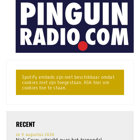
Spotify embeds zijn niet beschikbaar omdat
cookies niet zijn toegestaan. Klik hier om
cookies toe te staan.
RECENT
zo 9 augustus 2026
Nick Cave: uitzicht over het tranendal