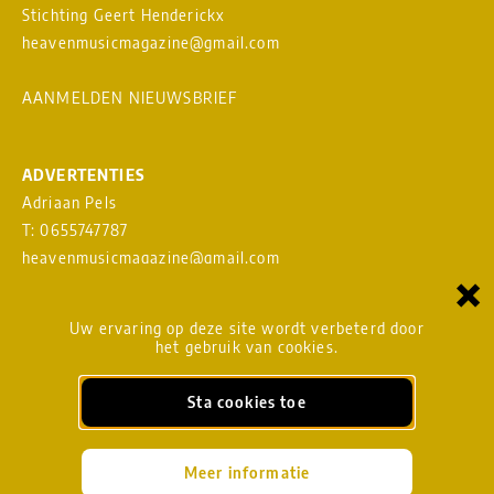
Stichting Geert Henderickx
heavenmusicmagazine@gmail.com
AANMELDEN NIEUWSBRIEF
ADVERTENTIES
Adriaan Pels
T: 0655747787
heavenmusicmagazine@gmail.com
×
Download
MEDIAKAART
Uw ervaring op deze site wordt verbeterd door
het gebruik van cookies.
Sta cookies toe
BLADMANAGEMENT
Meer informatie
heavenmusicmagazine@gmail.com