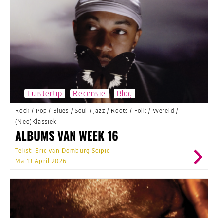
Luistertip
Recensie
Blog
Rock
/
Pop
/
Blues
/
Soul
/
Jazz
/
Roots
/
Folk
/
Wereld
/
(Neo)Klassiek
ALBUMS VAN WEEK 16
Tekst: Eric van Domburg Scipio
Ma 13 April 2026