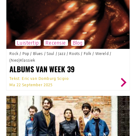
Luistertip
Recensie
Blog
Rock
/
Pop
/
Blues
/
Soul
/
Jazz
/
Roots
/
Folk
/
Wereld
/
(Neo)Klassiek
ALBUMS VAN WEEK 39
Tekst: Eric van Domburg Scipio
Ma 22 September 2025