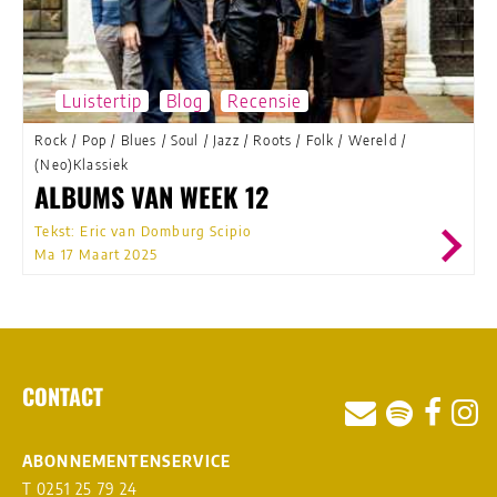
Luistertip
Blog
Recensie
Rock
/
Pop
/
Blues
/
Soul
/
Jazz
/
Roots
/
Folk
/
Wereld
/
(Neo)Klassiek
ALBUMS VAN WEEK 12
Tekst: Eric van Domburg Scipio
Ma 17 Maart 2025
CONTACT
ABONNEMENTENSERVICE
T 0251 25 79 24