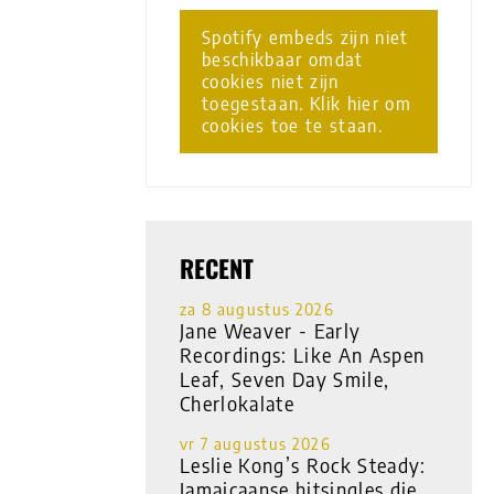
Spotify embeds zijn niet
beschikbaar omdat
cookies niet zijn
toegestaan. Klik hier om
cookies toe te staan.
RECENT
za 8 augustus 2026
Jane Weaver - Early
Recordings: Like An Aspen
Leaf, Seven Day Smile,
Cherlokalate
vr 7 augustus 2026
Leslie Kong’s Rock Steady:
Jamaicaanse hitsingles die