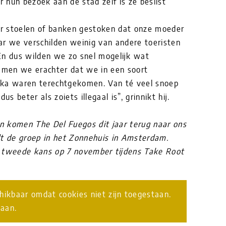
 hun bezoek aan de stad zelf is ze beslist
r stoelen of banken gestoken dat onze moeder
ar we verschilden weinig van andere toeristen
En dus wilden we zo snel mogelijk wat
men we erachter dat we in een soort
nka waren terechtgekomen. Van té veel snoep
us beter als zoiets illegaal is”, grinnikt hij.
n komen The Del Fuegos dit jaar terug naar ons
lt de groep in het Zonnehuis in Amsterdam.
n tweede kans op 7 november tijdens Take Root
chikbaar omdat cookies niet zijn toegestaan.
taan.