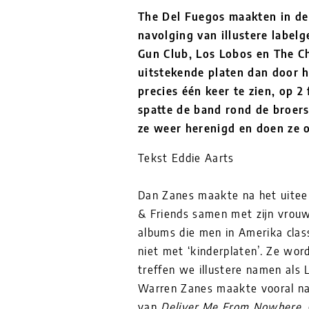
The Del Fuegos maakten in de 
navolging van illustere label
Gun Club, Los Lobos en The Ch
uitstekende platen dan door 
precies één keer te zien, op 2 
spatte de band rond de broers
ze weer herenigd en doen ze 
Tekst Eddie Aarts
Dan Zanes maakte na het uitee
& Friends samen met zijn vrouw
albums die men in Amerika class
niet met ‘kinderplaten’. Ze wor
treffen we illustere namen als
Warren Zanes maakte vooral na
van
Deliver Me From Nowhere
,