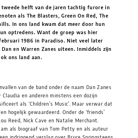
tweede helft van de jaren tachtig furore in
genoten als The Blasters, Green On Red, The
ills. In ons land kwam dat meer door hun
hun optredens. Want de groep was hier
februari 1986 in Paradiso. Niet veel later
 Dan en Warren Zanes uiteen. Inmiddels zijn
ook ons land aan.
nvallen van de band onder de naam Dan Zanes
 Claudia en anderen minstens een dozijn
ificeert als ‘Children’s Music’. Maar verwar dat
den hogelijk gewaardeerd. Onder de ‘friends’
 Lou Reed, Nick Cave en Natalie Merchant.
am als biograaf van Tom Petty en als auteur
 een indringend verslag over Bruce Springsteens