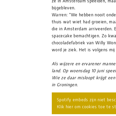
ze in Amsterdam speelden, maar
bijgebleven.
Warren: “We hebben nooit onde
thuis wat wiet had groeien, ma
die in Amsterdam arriveerden. 
spacecake bemachtigen. Zo kwa
chocoladefabriek van Willy Wo
word je ziek. Het is volgens mij d
Als wijzere en ervarener manne
land. Op woensdag 10 juni spee
Wie ze daar misloopt krijgt ee
in Groningen.
Spotify embeds zijn niet bes
Klik hier om cookies toe te s