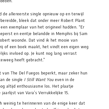
 deden.”
 de allereerste single opnieuw op en terwijl
rbereidde, bleek dat onder meer Robert Plant
 een exemplaar van het origineel hadden. “Er
geperst en eentje belandde in Memphis bij Sam
obert woonde. Dat vind ik het mooie van
erij of een boek maakt, het vindt een eigen weg
ijks invloed op. Je kunt nog lang verrast
teweeg heeft gebracht.”
t van The Del Fuegos beperkt, maar zeker hun
an de single
I Still Want You
even in de
g altijd enthousiasme los. Het plaatje
jaarlijst van Vara’s Verrukkelijke 15.
h weinig te herinneren van de enige keer dat