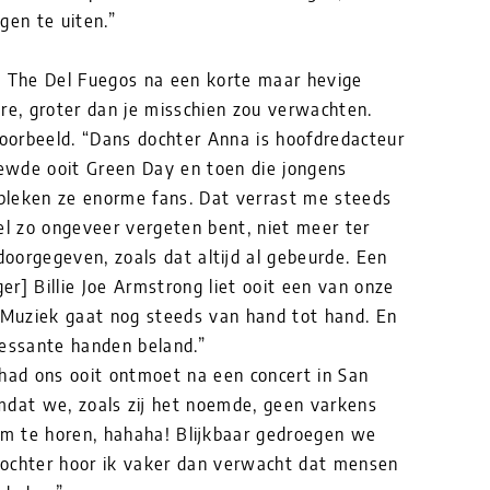
gen te uiten.”
an The Del Fuegos na een korte maar hevige
re, groter dan je misschien zou verwachten.
orbeeld. “Dans dochter Anna is hoofdredacteur
iewde ooit Green Day en toen die jongens
bleken ze enorme fans. Dat verrast me steeds
el zo ongeveer vergeten bent, niet meer ter
oorgegeven, zoals dat altijd al gebeurde. Een
r] Billie Joe Armstrong liet ooit een van onze
. Muziek gaat nog steeds van hand tot hand. En
eressante handen beland.”
 had ons ooit ontmoet na een concert in San
mdat we, zoals zij het noemde, geen varkens
m te horen, hahaha! Blijkbaar gedroegen we
dochter hoor ik vaker dan verwacht dat mensen