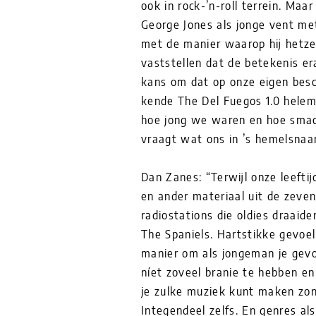
ook in rock-’n-roll terrein. Maa
George Jones als jonge vent m
met de manier waarop hij hetzelf
vaststellen dat de betekenis era
kans om dat op onze eigen besc
kende The Del Fuegos 1.0 helema
hoe jong we waren en hoe smac
vraagt wat ons in ’s hemelsnaam
Dan Zanes: “Terwijl onze leeft
en ander materiaal uit de zeven
radiostations die oldies draaide
The Spaniels. Hartstikke gevoel
manier om als jongeman je gev
níet zoveel branie te hebben e
je zulke muziek kunt maken zon
Integendeel zelfs. En genres a