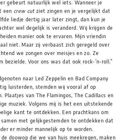
r er gebeurt natuurlijk wel iets. Wanneer je
et een
crew cut
ziet zingen en je vergelijkt dat
de liedje dertig jaar later zingt, dan kun je
chter wel degelijk is veranderd. Wij krijgen de
heiden manier ook te ervaren. Mijn vriendin
al niet. Maar zij verbaast zich geregeld over
htend we zongen over meisjes en zo. Ze
 bezielde. Voor ons was dat ook rock-’n-roll.”
ijdgenoten naar Led Zeppelin en Bad Company
tig luisterden, stemden wij vooral af op
n. Plaatjes van The Flamingos, The Cadillacs en
ige muziek. Volgens mij is het een uitstekende
oelige kant te ontdekken. Een prachtkans om
n samen met gelijkgestemden te ontdekken dat
der er minder mannelijk op te worden.
ls de doowop die we van huis meekregen, maken