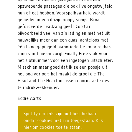
opzwepende passages die ook live ongetwijfeld
hun effect hebben. Voorspelbaarheid wordt
gemeden in een dozijn poppy songs. Bijna
geforceerde leadzang geeft Cop Car
bijvoorbeeld veel van z’n lading en met het uit
nauwelijks meer dan een quasi achteloos met
één hand gepingeld pianoriedeltje en breekbare
zang van Thielen zorgt Finally Free vlak voor
het slotnummer voor een ingetogen uitschieter.
Misschien maar goed dat ik ze een poosje uit
het oog verloor; het maakt de groei die The
Head and The Heart intussen doormaakte des
te indrukwekkender.
Eddie Aarts
Spotify embeds zijn niet beschikbaar
omdat cookies niet zijn toegestaan. Klik
hier om cookies toe te staan.