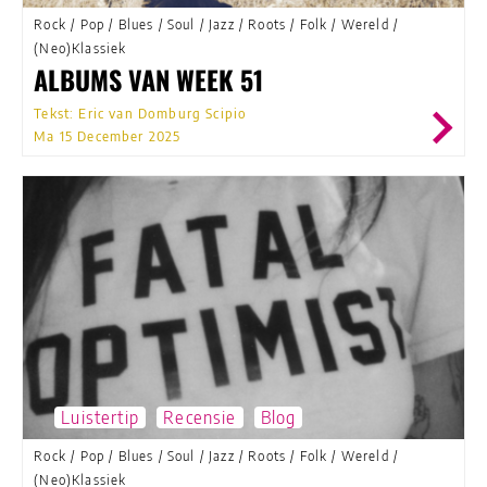
Rock
/
Pop
/
Blues
/
Soul
/
Jazz
/
Roots
/
Folk
/
Wereld
/
(Neo)Klassiek
ALBUMS VAN WEEK 51
Tekst: Eric van Domburg Scipio
Ma 15 December 2025
Luistertip
Recensie
Blog
Rock
/
Pop
/
Blues
/
Soul
/
Jazz
/
Roots
/
Folk
/
Wereld
/
(Neo)Klassiek