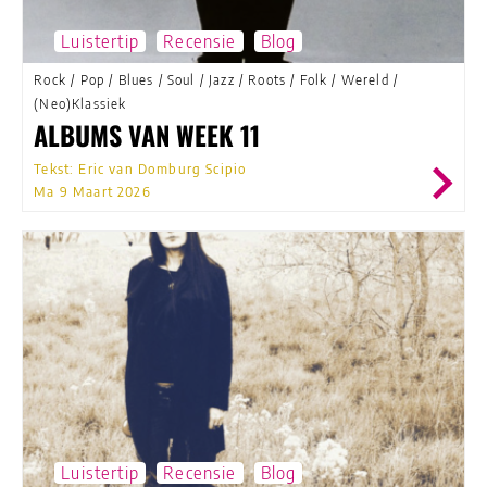
Luistertip
Recensie
Blog
Rock
/
Pop
/
Blues
/
Soul
/
Jazz
/
Roots
/
Folk
/
Wereld
/
(Neo)Klassiek
ALBUMS VAN WEEK 11
Tekst: Eric van Domburg Scipio
Ma 9 Maart 2026
Luistertip
Recensie
Blog