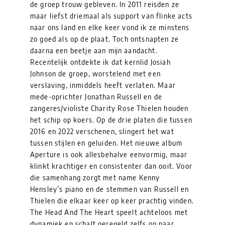
de groep trouw gebleven. In 2011 reisden ze
maar liefst driemaal als support van flinke acts
naar ons land en elke keer vond ik ze minstens
zo goed als op de plaat. Toch ontsnapten ze
daarna een beetje aan mijn aandacht.
Recentelijk ontdekte ik dat kernlid Josiah
Johnson de groep, worstelend met een
verslaving, inmiddels heeft verlaten. Maar
mede-oprichter Jonathan Russell en de
zangeres/violiste Charity Rose Thielen houden
het schip op koers. Op de drie platen die tussen
2016 en 2022 verschenen, slingert het wat
tussen stijlen en geluiden. Het nieuwe album
Aperture is ook allesbehalve eenvormig, maar
klinkt krachtiger en consistenter dan ooit. Voor
die samenhang zorgt met name Kenny
Hensley’s piano en de stemmen van Russell en
Thielen die elkaar keer op keer prachtig vinden.
The Head And The Heart speelt achteloos met
dynamiek en schalt geregeld zelfs op naar