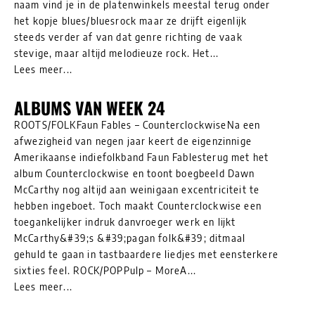
naam vind je in de platenwinkels meestal terug onder
het kopje blues/bluesrock maar ze drijft eigenlijk
steeds verder af van dat genre richting de vaak
stevige, maar altijd melodieuze rock. Het...
Lees meer...
ALBUMS VAN WEEK 24
ROOTS/FOLKFaun Fables – CounterclockwiseNa een
afwezigheid van negen jaar keert de eigenzinnige
Amerikaanse indiefolkband Faun Fablesterug met het
album Counterclockwise en toont boegbeeld Dawn
McCarthy nog altijd aan weinigaan excentriciteit te
hebben ingeboet. Toch maakt Counterclockwise een
toegankelijker indruk danvroeger werk en lijkt
McCarthy&#39;s &#39;pagan folk&#39; ditmaal
gehuld te gaan in tastbaardere liedjes met eensterkere
sixties feel. ROCK/POPPulp – MoreA...
Lees meer...