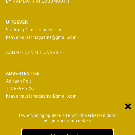
BY RAMDATH
vs
LOUDMOUTH
UITGEVER
Stichting Geert Henderickx
heavenmusicmagazine@gmail.com
AANMELDEN NIEUWSBRIEF
ADVERTENTIES
Adriaan Pels
T: 0655747787
heavenmusicmagazine@gmail.com
×
Download
MEDIAKAART
Uw ervaring op deze site wordt verbeterd door
het gebruik van cookies.