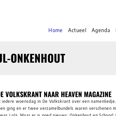
Home
Actueel
Agenda
UL-ONKENHOUT
DE VOLKSKRANT NAAR HEAVEN MAGAZINE
l iedere woensdag in De Volkskrant over een namenliedje
oen ging en er twee verzamelbundels waren verschenen 
as Lola. Maar er is goed nieuws: Onkenhout en Schoorl 