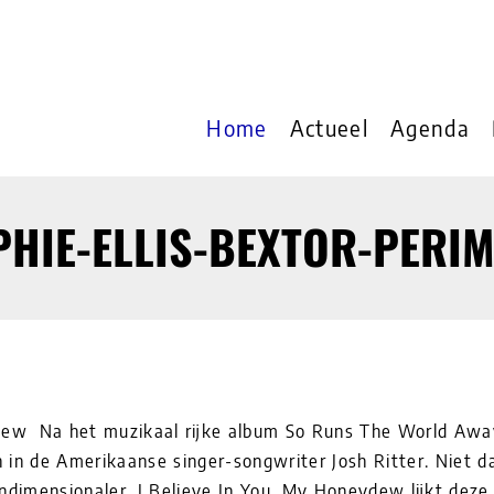
Home
Actueel
Agenda
PHIE-ELLIS-BEXTOR-PERI
dew Na het muzikaal rijke album So Runs The World Awa
in de Amerikaanse singer-songwriter Josh Ritter. Niet da
ndimensionaler. I Believe In You, My Honeydew lijkt deze