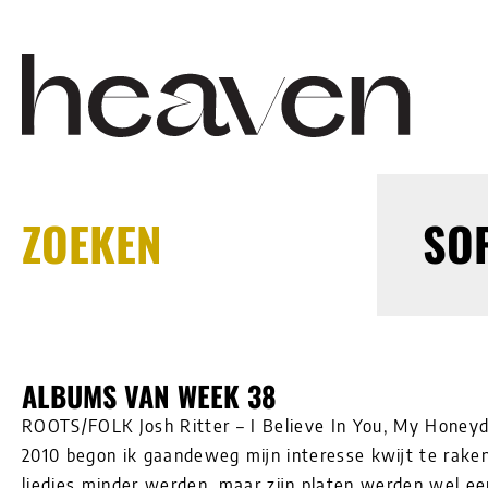
ZOEKEN
SO
ALBUMS VAN WEEK 38
ROOTS/FOLK Josh Ritter – I Believe In You, My Honey
2010 begon ik gaandeweg mijn interesse kwijt te raken 
liedjes minder werden, maar zijn platen werden wel ee