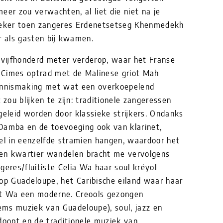
eer zou verwachten, al liet die niet na je
, zeker toen zangeres Erdenetsetseg Khenmedekh
er als gasten bij kwamen.
n vijfhonderd meter verderop, waar het Franse
 Cimes optrad met de Malinese griot Mah
ennismaking met wat een overkoepelend
ou blijken te zijn: traditionele zangeressen
geleid worden door klassieke strijkers. Ondanks
Damba en de toevoeging ook van klarinet,
eel in eenzelfde stramien hangen, waardoor het
 Een kwartier wandelen bracht me vervolgens
geres/fluitiste Celia Wa haar soul kréyol
 op Guadeloupe, het Caribische eiland waar haar
 Wa een moderne. Creools gezongen
ms muziek van Guadeloupe), soul, jazz en
doopt en de traditionele muziek van