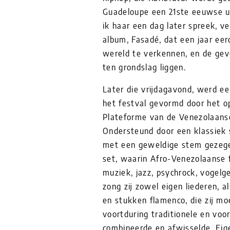
Guadeloupe een 21ste eeuwse up
ik haar een dag later spreek, ve
album, Fasadé, dat een jaar eer
wereld te verkennen, en de gev
ten grondslag liggen.
Later die vrijdagavond, werd ee
het festval gevormd door het o
Plateforme van de Venezolaans
Ondersteund door een klassiek s
met een geweldige stem gezege
set, waarin Afro-Venezolaanse
muziek, jazz, psychrock, vogel
zong zij zowel eigen liederen, a
en stukken flamenco, die zij mo
voortduring traditionele en vo
combineerde en afwisselde. Eige