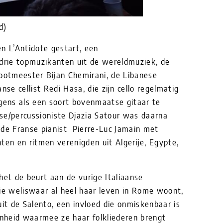
d)
n L’Antidote gestart, een
rie topmuzikanten uit de wereldmuziek, de
rootmeester Bijan Chemirani, de Libanese
nse cellist Redi Hasa, die zijn cello regelmatig
lgens als een soort bovenmaatse gitaar te
ese/percussioniste Djazia Satour was daarna
 de Franse pianist Pierre-Luc Jamain met
ten en ritmen verenigden uit Algerije, Egypte,
het de beurt aan de vurige Italiaanse
die weliswaar al heel haar leven in Rome woont,
uit de Salento, een invloed die onmiskenbaar is
enheid waarmee ze haar folkliederen brengt