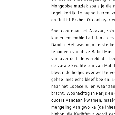
Mongoolse muziek zoals je die m
tegelijkertijd te hypnotiseren
en fluitist Erkhes Otgonbayar 
Snel door naar het Alcazar, zo’
kamer-ensemble La Litanie des
Damba. Het was mijn eerste k
fenomeen van deze Babel Music z
van over de hele wereld, die be
de vocale kwaliteiten van Mah 
bleven de liedjes evenwel te v
geheel niet echt bleef boeien.
naar het Espace Julien waar zan
bracht. Woonachtig in Parijs en
ouders vandaan kwamen, maakt
mengeling van gwo ka (de inhee
hiphop, die Karibfutur wordt ge