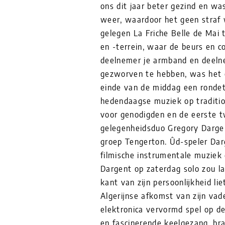
ons dit jaar beter gezind en wa
weer, waardoor het geen straf 
gelegen La Friche Belle de Mai
en -terrein, waar de beurs en c
deelnemer je armband en deeln
gezworven te hebben, was het 
einde van de middag een ronde
hedendaagse muziek op traditio
voor genodigden en de eerste t
gelegenheidsduo Gregory Dargen
groep Tengerton. Ûd-speler Dar
filmische instrumentale muziek
Dargent op zaterdag solo zou la
kant van zijn persoonlijkheid li
Algerijnse afkomst van zijn vad
elektronica vervormd spel op d
en fascinerende keelgezang, br