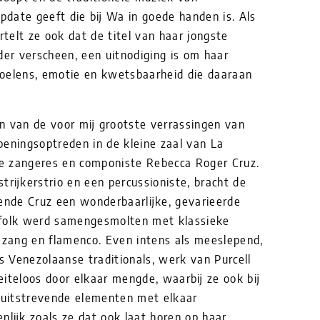
date geeft die bij Wa in goede handen is. Als
rtelt ze ook dat de titel van haar jongste
der verscheen, een uitnodiging is om haar
oelens, emotie en kwetsbaarheid die daaraan
n van de voor mij grootste verrassingen van
peningsoptreden in de kleine zaal van La
e zangeres en componiste Rebecca Roger Cruz.
trijkerstrio en een percussioniste, bracht de
nde Cruz een wonderbaarlijke, gevarieerde
 folk werd samengesmolten met klassieke
gezang en flamenco. Even intens als meeslepend,
ls Venezolaanse traditionals, werk van Purcell
eiteloos door elkaar mengde, waarbij ze ook bij
oruitstrevende elementen met elkaar
nlijk zoals ze dat ook laat horen op haar