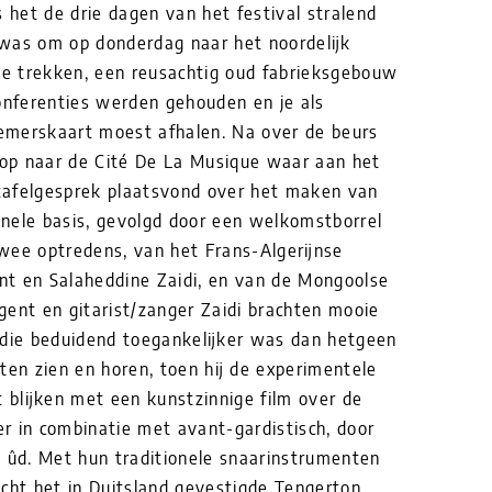
s het de drie dagen van het festival stralend
was om op donderdag naar het noordelijk
 te trekken, een reusachtig oud fabrieksgebouw
onferenties werden gehouden en je als
emerskaart moest afhalen. Na over de beurs
op naar de Cité De La Musique waar aan het
tafelgesprek plaatsvond over het maken van
nele basis, gevolgd door een welkomstborrel
wee optredens, van het Frans-Algerijnse
t en Salaheddine Zaidi, en van de Mongoolse
gent en gitarist/zanger Zaidi brachten mooie
 die beduidend toegankelijker was dan hetgeen
ten zien en horen, toen hij de experimentele
et blijken met een kunstzinnige film over de
er in combinatie met avant-gardistisch, door
e ûd. Met hun traditionele snaarinstrumenten
acht het in Duitsland gevestigde Tengerton