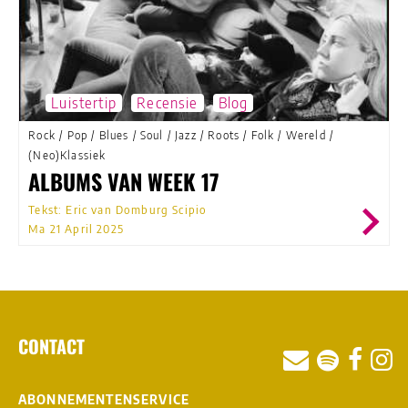
Luistertip
Recensie
Blog
Rock
/
Pop
/
Blues
/
Soul
/
Jazz
/
Roots
/
Folk
/
Wereld
/
(Neo)Klassiek
ALBUMS VAN WEEK 17
Tekst: Eric van Domburg Scipio
Ma 21 April 2025
CONTACT
ABONNEMENTENSERVICE