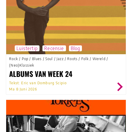
Luistertip
Recensie
Blog
Rock
/
Pop
/
Blues
/
Soul
/
Jazz
/
Roots
/
Folk
/
Wereld
/
(Neo)Klassiek
ALBUMS VAN WEEK 24
Tekst: Eric van Domburg Scipio
Ma 8 Juni 2026