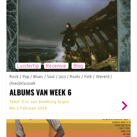
Luistertip
Recensie
Blog
Rock
/
Pop
/
Blues
/
Soul
/
Jazz
/
Roots
/
Folk
/
Wereld
/
(Neo)Klassiek
ALBUMS VAN WEEK 6
Tekst: Eric van Domburg Scipio
Ma 2 Februari 2026