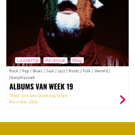
Luistertip
Recensie
Blog
Rock
/
Pop
/
Blues
/
Soul
/
Jazz
/
Roots
/
Folk
/
Wereld
/
(Neo)Klassiek
ALBUMS VAN WEEK 19
Tekst: Eric van Domburg Scipio
Ma 4 Mei 2026