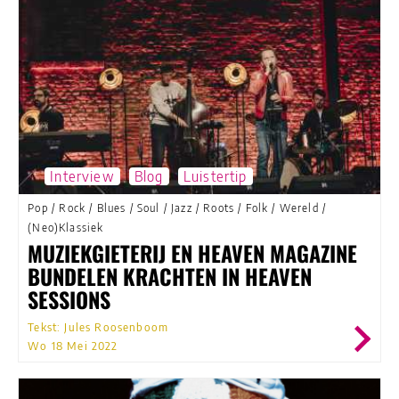
Interview
Blog
Luistertip
Pop
/
Rock
/
Blues
/
Soul
/
Jazz
/
Roots
/
Folk
/
Wereld
/
(Neo)Klassiek
MUZIEKGIETERIJ EN HEAVEN MAGAZINE
BUNDELEN KRACHTEN IN HEAVEN
SESSIONS
Tekst: Jules Roosenboom
Wo 18 Mei 2022