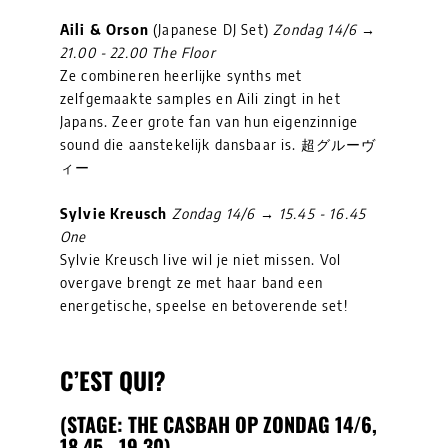
Aili & Orson
(Japanese DJ Set)
Zondag 14/6 →
21.00 - 22.00 The Floor
Ze combineren heerlijke synths met
zelfgemaakte samples en Aili zingt in het
Japans. Zeer grote fan van hun eigenzinnige
sound die aanstekelijk dansbaar is. 超グルーヴ
ィー
Sylvie Kreusch
Zondag 14/6 → 15.45 - 16.45
One
Sylvie Kreusch live wil je niet missen. Vol
overgave brengt ze met haar band een
energetische, speelse en betoverende set!
C’EST QUI?
(STAGE: THE CASBAH OP ZONDAG 14/6,
18.45 - 19.30)