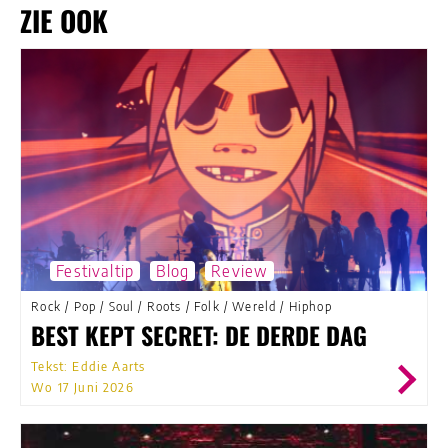
ZIE OOK
Festivaltip
Blog
Review
Rock
/
Pop
/
Soul
/
Roots
/
Folk
/
Wereld
/
Hiphop
BEST KEPT SECRET: DE DERDE DAG
Tekst: Eddie Aarts
Wo 17 Juni 2026