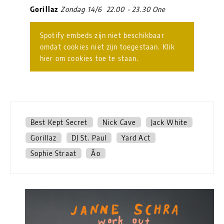
Gorillaz
Zondag 14/6 22.00 - 23.30 One
Spotify embeds zijn niet beschikbaar
omdat cookies niet zijn toegestaan. Klik
hier om cookies toe te staan.
Best Kept Secret
Nick Cave
Jack White
Gorillaz
DJ St. Paul
Yard Act
Sophie Straat
Ão