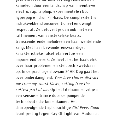
kameleon door een landschap van inventieve
electro, rap, triphop, experimentele r&b,
hyperpop en drum-’n-bass. De complexiteit is
indrukwekkend onconventioneel en dwingt
respect af. Ze betovert je dan ook met een
raffinement van aanstekelijke beats,
transcenderende melodieën en haar wentelende
zang. Met haar bewonderenswaardige,
karakteristieke falset etaleert ze een
imponerend bereik. Ze heeft het herhaaldelijk
over haar problemen en stelt zich kwetsbaar
op. In de prachtige slowjam 24HR Dog gaat het
over onderdanigheid:
Your love chores distract
me from my worst flaws, setting free the
softest part of me
. Op het titelnummer zit je in
een sensuele trance door de pompende
technobeats die binnenkomen. Het
daaropvolgende triphopachtige
Girl Feels Good
leunt prettig tegen Ray Of Light van Madonna.