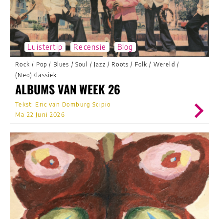
Luistertip
Recensie
Blog
Rock
/
Pop
/
Blues
/
Soul
/
Jazz
/
Roots
/
Folk
/
Wereld
/
(Neo)Klassiek
ALBUMS VAN WEEK 26
Tekst: Eric van Domburg Scipio
Ma 22 Juni 2026