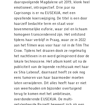
daaropvolgende Magdalene uit 2019, klonk heel
emotioneel, introspectief. Drie jaar na
Caprisongs is er nu EUSEXUA, met een
opvallende koerswijziging. De titel is een door
haarzelf bedachte term en staat voor
bovenmenselijke euforie, waar ziel en lichaam
homogeen transcenderend zijn. Het ontstond
tijdens haar verblijf in Praag, waar ze in 2022
aan het filmen was voor haar rol in de film The
Crow. Tijdens het draaien dook ze regelmatig
het nachtleven in en werd geïnspireerd door de
lokale technoscene. Het album komt uit na de
publiciteit van de lopende rechtszaak met haar
ex Shia Labeouf, daarnaast heeft ze ook nog
eens tumoren van haar baarmoeder moeten
laten verwijderen. Dit alles heeft haar er niet
van weerhouden om bijzonder overtuigend
terug te komen met het ambitieuze,
overdonderende EUSEXUA. De multi-
getalenteerde Barnett beweegt zich als een