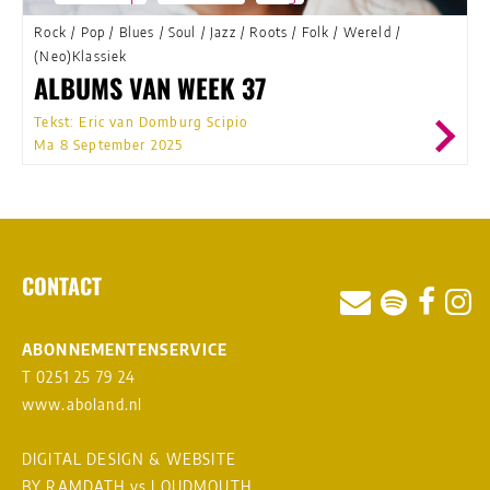
Rock
/
Pop
/
Blues
/
Soul
/
Jazz
/
Roots
/
Folk
/
Wereld
/
(Neo)Klassiek
ALBUMS VAN WEEK 37
Tekst: Eric van Domburg Scipio
Ma 8 September 2025
CONTACT
ABONNEMENTENSERVICE
T 0251 25 79 24
www.aboland.nl
DIGITAL DESIGN & WEBSITE
BY RAMDATH
vs
LOUDMOUTH