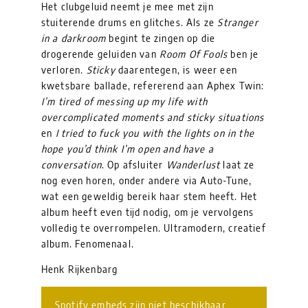
Het clubgeluid neemt je mee met zijn
stuiterende drums en glitches. Als ze
Stranger
in a darkroom
begint te zingen op die
drogerende geluiden van
Room Of Fools
ben je
verloren.
Sticky
daarentegen, is weer een
kwetsbare ballade, refererend aan Aphex Twin:
I’m tired of messing up my life with
overcomplicated moments and sticky situations
en
I tried to fuck you with the lights on in the
hope you’d think I’m open and have a
conversation
. Op afsluiter
Wanderlust
laat ze
nog even horen, onder andere via Auto-Tune,
wat een geweldig bereik haar stem heeft. Het
album heeft even tijd nodig, om je vervolgens
volledig te overrompelen. Ultramodern, creatief
album. Fenomenaal.
Henk Rijkenbarg
Spotify embeds zijn niet beschikbaar