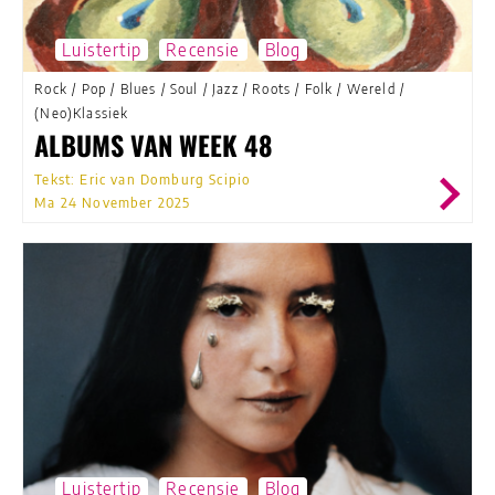
Luistertip
Recensie
Blog
Rock
/
Pop
/
Blues
/
Soul
/
Jazz
/
Roots
/
Folk
/
Wereld
/
(Neo)Klassiek
ALBUMS VAN WEEK 48
Tekst: Eric van Domburg Scipio
Ma 24 November 2025
Luistertip
Recensie
Blog