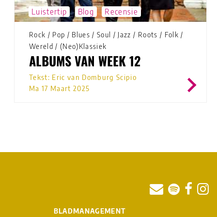
Luistertip
Blog
Recensie
Rock
/
Pop
/
Blues
/
Soul
/
Jazz
/
Roots
/
Folk
/
Wereld
/
(Neo)Klassiek
ALBUMS VAN WEEK 12
Tekst: Eric van Domburg Scipio
Ma 17 Maart 2025
BLADMANAGEMENT