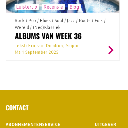
Luistertip
Recensie
Blog
Rock
/
Pop
/
Blues
/
Soul
/
Jazz
/
Roots
/
Folk
/
Wereld
/
(Neo)Klassiek
ALBUMS VAN WEEK 36
Tekst: Eric van Domburg Scipio
Ma 1 September 2025
CONTACT
ABONNEMENTENSERVICE
UITGEVER