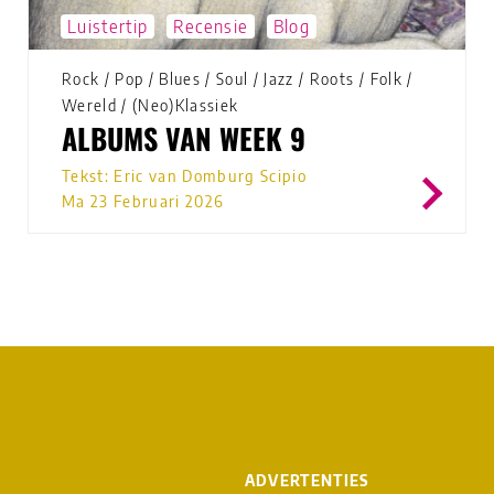
Luistertip
Recensie
Blog
Rock
/
Pop
/
Blues
/
Soul
/
Jazz
/
Roots
/
Folk
/
Wereld
/
(Neo)Klassiek
ALBUMS VAN WEEK 9
Tekst: Eric van Domburg Scipio
Ma 23 Februari 2026
ADVERTENTIES