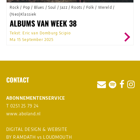
Rock
/
Pop
/
Blues
/
Soul
/
Jazz
/
Roots
/
Folk
/
Wereld
/
(Neo)Klassiek
ALBUMS VAN WEEK 38
Tekst: Eric van Domburg Scipio
Ma 15 September 2025
CONTACT
ABONNEMENTENSERVICE
T 0251 25 79 24
www.aboland.nl
DIGITAL DESIGN & WEBSITE
BY RAMDATH
vs
LOUDMOUTH