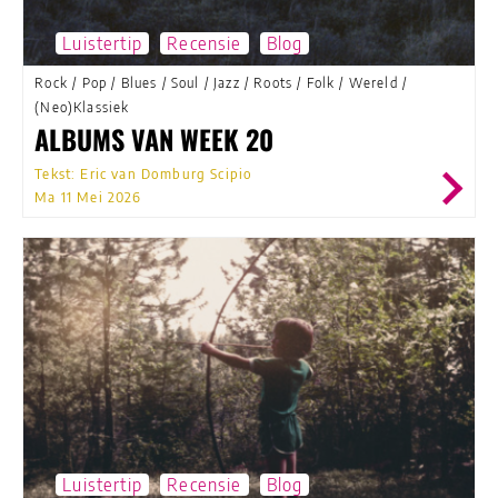
Luistertip
Recensie
Blog
Rock
/
Pop
/
Blues
/
Soul
/
Jazz
/
Roots
/
Folk
/
Wereld
/
(Neo)Klassiek
ALBUMS VAN WEEK 20
Tekst: Eric van Domburg Scipio
Ma 11 Mei 2026
Luistertip
Recensie
Blog