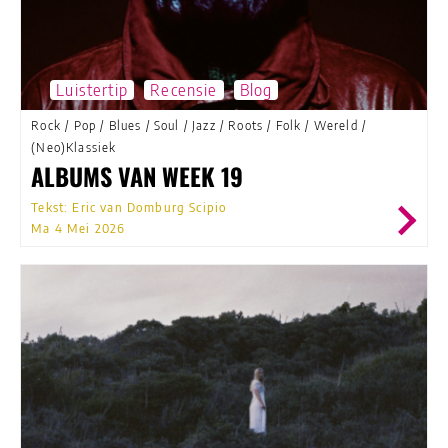
Luistertip
Recensie
Blog
Rock
/
Pop
/
Blues
/
Soul
/
Jazz
/
Roots
/
Folk
/
Wereld
/
(Neo)Klassiek
ALBUMS VAN WEEK 19
Tekst: Eric van Domburg Scipio
Ma 4 Mei 2026