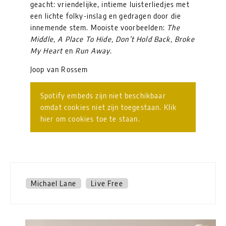
geacht: vriendelijke, intieme luisterliedjes met
een lichte folky-inslag en gedragen door die
innemende stem. Mooiste voorbeelden:
The
Middle, A Place To Hide, Don’t Hold Back, Broke
My Heart
en
Run Away
.
Joop van Rossem
Spotify embeds zijn niet beschikbaar
omdat cookies niet zijn toegestaan. Klik
hier om cookies toe te staan.
Michael Lane
Live Free