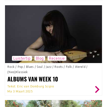
Luistertip
Blog
Recensie
Rock
/
Pop
/
Blues
/
Soul
/
Jazz
/
Roots
/
Folk
/
Wereld
/
(Neo)Klassiek
ALBUMS VAN WEEK 10
Tekst: Eric van Domburg Scipio
Ma 3 Maart 2025