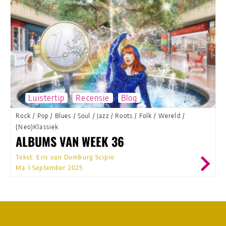
Luistertip
Recensie
Blog
Rock
/
Pop
/
Blues
/
Soul
/
Jazz
/
Roots
/
Folk
/
Wereld
/
(Neo)Klassiek
ALBUMS VAN WEEK 36
Tekst: Eric van Domburg Scipio
Ma 1 September 2025