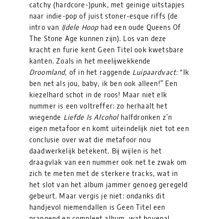
catchy (hardcore-)punk, met geinige uitstapjes
naar indie-pop of juist stoner-esque riffs (de
intro van
IJdele Hoop
had een oude Queens Of
The Stone Age kunnen zijn). Los van deze
kracht en furie kent Geen Titel ook kwetsbare
kanten. Zoals in het meelijwekkende
Droomland,
of in het raggende
Luipaardvact:
“Ik
ben net als jou, baby, ik ben ook alleen!” Een
kiezelhard schot in de roos! Maar niet elk
nummer is een voltreffer: zo herhaalt het
wiegende
Liefde Is Alcohol
halfdronken z’n
eigen metafoor en komt uiteindelijk niet tot een
conclusie over wat die metafoor nou
daadwerkelijk betekent. Bij wijlen is het
draagvlak van een nummer ook net te zwak om
zich te meten met de sterkere tracks, wat in
het slot van het album jammer genoeg geregeld
gebeurt. Maar vergis je niet: ondanks dit
handjevol niemendallen is Geen Titel een
prangend en compleet album, wat bovenal