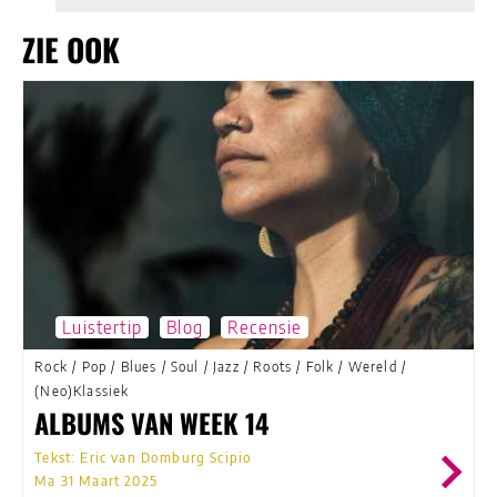
ZIE OOK
Luistertip
Blog
Recensie
Rock
/
Pop
/
Blues
/
Soul
/
Jazz
/
Roots
/
Folk
/
Wereld
/
(Neo)Klassiek
ALBUMS VAN WEEK 14
Tekst: Eric van Domburg Scipio
Ma 31 Maart 2025