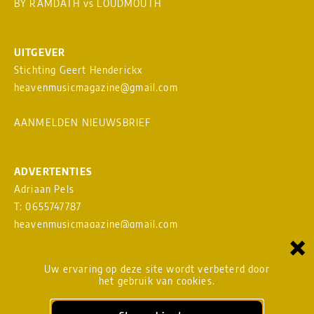
BY RAMDATH
vs
LOUDMOUTH
UITGEVER
Stichting Geert Henderickx
heavenmusicmagazine@gmail.com
AANMELDEN NIEUWSBRIEF
ADVERTENTIES
Adriaan Pels
T: 0655747787
heavenmusicmagazine@gmail.com
×
Download
MEDIAKAART
Uw ervaring op deze site wordt verbeterd door
het gebruik van cookies.